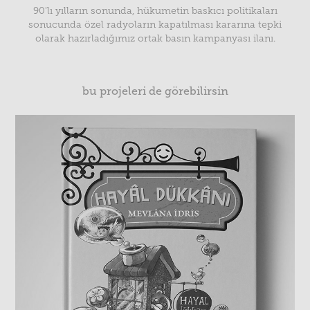
90'lı yılların sonunda, hükumetin baskıcı politikaları
sonucunda özel radyoların kapatılması kararına tepki
olarak hazırladığımız ortak basın kampanyası ilanı.
bu projeleri de görebilirsin