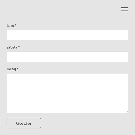
isim *
ePosta *
mesaj *
Gönder